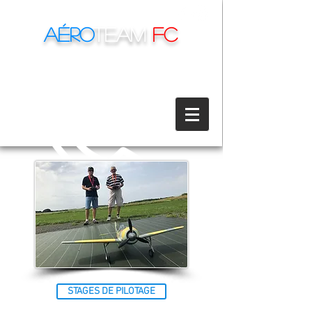
Aéro
Team
FC
06 78 90 12 02
Du lundi au dimanche de
9h à 18h
DATES DE STAGE
STAGES DE PILOTAGE