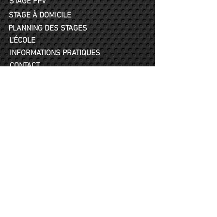
STAGE FPV
STAGE À DOMICILE
PLANNING DES STAGES
L'ÉCOLE
INFORMATIONS PRATIQUES
CONTACT
CARTE CADEAU
Offrez une expérience inédite !
TEAM BUILDING
Réservé aux entreprises
© 2025 AéroTeam FC / Tous droits réservés