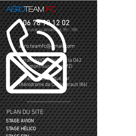
Aéro
Team
FC
06 78 90 12 02
Du lundi au dimanche, 9h - 18h
aero.teamfc@gmail.com
Terrain AVION situé sur la D62
Beaumont-sur-Dême (72)
Terrain HÉLICO situé sur
l'Aérodrome de Chatellerault (86)
PLAN DU SITE
STAGE AVION
STAGE HÉLICO