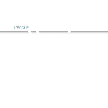
06 78 90 12 02
Du lundi au dimanche de 9h à 18h
L'ÉCOLE
INFORMATIONS PRATIQ